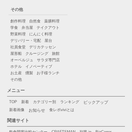
その他
創作料理
自然食
薬膳料理
学食
弁当屋
テイクアウト
野菜料理
にんにく料理
デリバリー・宅配
屋台
社員食堂
デリカテッセン
屋形船
クルージング
旅館
オーベルジュ
サラダ専門店
ホテル
イノベーティブ
お土産
燻製
お子様ランチ
その他
メニュー
TOP
新着
カテゴリー別
ランキング
ピックアップ
新着画像
お知らせ
食レポviviとは
関連サイト
飲食開業比較センター
CRAFTSMAN
副業.jp
BizCarrer