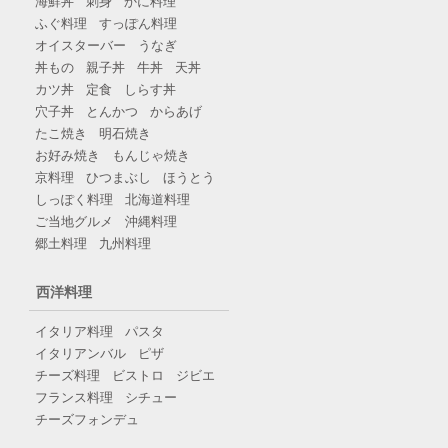
海鮮丼
刺身
かに料理
ふぐ料理
すっぽん料理
オイスターバー
うなぎ
丼もの
親子丼
牛丼
天丼
カツ丼
定食
しらす丼
穴子丼
とんかつ
からあげ
たこ焼き
明石焼き
お好み焼き
もんじゃ焼き
京料理
ひつまぶし
ほうとう
しっぽく料理
北海道料理
ご当地グルメ
沖縄料理
郷土料理
九州料理
西洋料理
イタリア料理
パスタ
イタリアンバル
ピザ
チーズ料理
ビストロ
ジビエ
フランス料理
シチュー
チーズフォンデュ