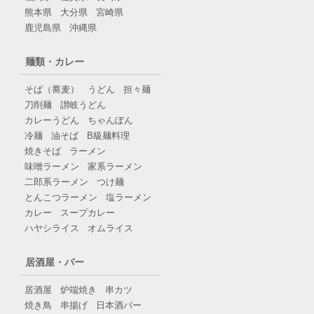
熊本県
大分県
宮崎県
鹿児島県
沖縄県
麺類・カレー
そば（蕎麦）
うどん
担々麺
刀削麺
讃岐うどん
カレーうどん
ちゃんぽん
冷麺
油そば
B級麺料理
焼きそば
ラーメン
味噌ラーメン
家系ラーメン
二郎系ラーメン
つけ麺
とんこつラーメン
塩ラーメン
カレー
スープカレー
ハヤシライス
オムライス
居酒屋・バー
居酒屋
炉端焼き
串カツ
焼き鳥
串揚げ
日本酒バー