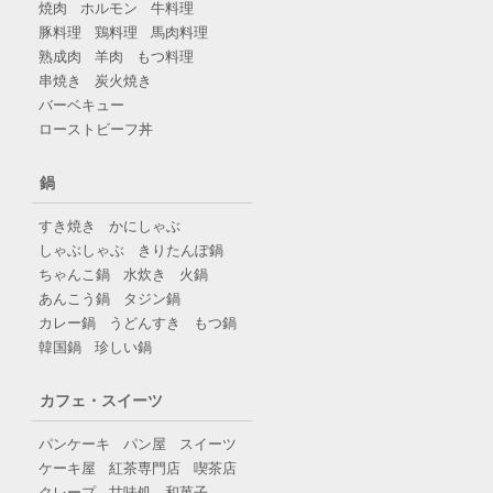
焼肉
ホルモン
牛料理
豚料理
鶏料理
馬肉料理
熟成肉
羊肉
もつ料理
串焼き
炭火焼き
バーベキュー
ローストビーフ丼
鍋
すき焼き
かにしゃぶ
しゃぶしゃぶ
きりたんぽ鍋
ちゃんこ鍋
水炊き
火鍋
あんこう鍋
タジン鍋
カレー鍋
うどんすき
もつ鍋
韓国鍋
珍しい鍋
カフェ・スイーツ
パンケーキ
パン屋
スイーツ
ケーキ屋
紅茶専門店
喫茶店
クレープ
甘味処
和菓子