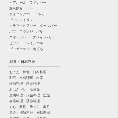
ビアホール
ワインバー
立ち飲み
バー
ダイニングバー
肉バル
ビアレストラン
クラフトビアバー
ダーツバー
パブ
ラウンジ
バル
スポーツバー
スペインバル
ビアバー
ワインバル
ビアガーデン
角打ち
和食・日本料理
おでん
和食
日本料理
割烹・小料理屋
料亭
懐石料理
精進料理
おばんざい
湯豆腐
豆腐料理・湯葉料理
釜飯
会席料理
季節料理
くじら料理
天ぷら
寿司
魚介・海鮮料理
回転寿司