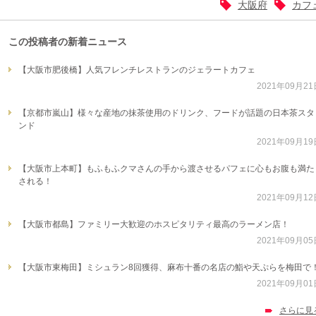
大阪府
カフ
この投稿者の新着ニュース
【大阪市肥後橋】人気フレンチレストランのジェラートカフェ
2021年09月21
【京都市嵐山】様々な産地の抹茶使用のドリンク、フードが話題の日本茶スタ
ンド
2021年09月19
【大阪市上本町】もふもふクマさんの手から渡させるパフェに心もお腹も満た
される！
2021年09月12
【大阪市都島】ファミリー大歓迎のホスピタリティ最高のラーメン店！
2021年09月05
【大阪市東梅田】ミシュラン8回獲得、麻布十番の名店の鮨や天ぷらを梅田で
2021年09月01
さらに見