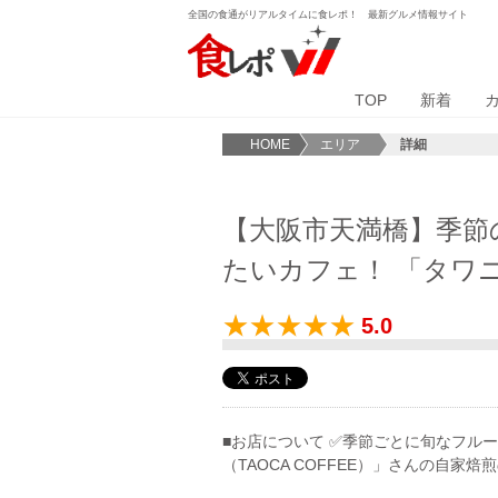
全国の食通がリアルタイムに食レポ！ 最新グルメ情報サイト
TOP
新着
HOME
エリア
詳細
【大阪市天満橋】季節
たいカフェ！ 「タワニコ
5.0
■お店について ✅季節ごとに旬なフル
（TAOCA COFFEE）」さんの自家