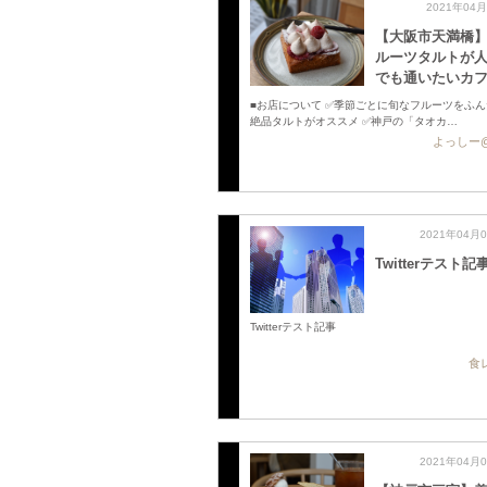
2021年04
【大阪市天満橋
ルーツタルトが
でも通いたいカフ
■お店について ✅季節ごとに旬なフルーツをふ
絶品タルトがオススメ ✅神戸の「タオカ…
よっしー
2021年04月
Twitterテスト記
Twitterテスト記事
食
2021年04月