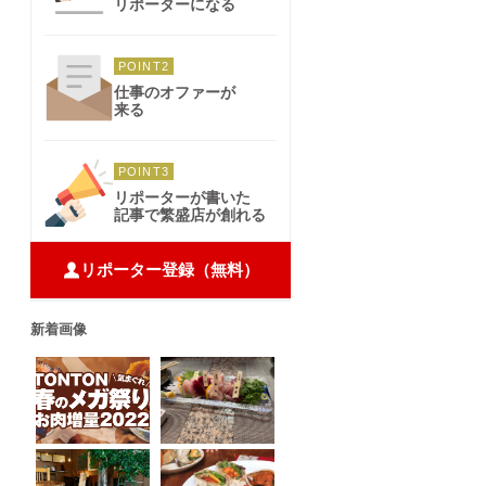
リポーターになる
POINT2
仕事のオファーが
来る
POINT3
リポーターが書いた
記事で繁盛店が創れる
リポーター登録（無料）
新着画像