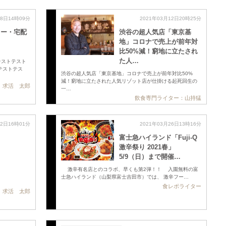
08日14時09分
2021年03月12日20時25分
リー・宅配
渋谷の超人気店「東京基
地」コロナで売上が前年対
比50%減！窮地に立たされ
た人…
テストテスト
テストテス
渋谷の超人気店「東京基地」コロナで売上が前年対比50%
減！窮地に立たされた人気リゾット店が仕掛ける起死回生の
求活 太郎
一…
飲食専門ライター：山持猛
22日16時01分
2021年03月26日13時16分
ト
富士急ハイランド「Fuji‐Q
激辛祭り 2021春」
5/9（日）まで開催…
激辛有名店とのコラボ、早くも第2弾！！ 入園無料の富
士急ハイランド（山梨県富士吉田市）では、 激辛フー…
食レポライター
求活 太郎