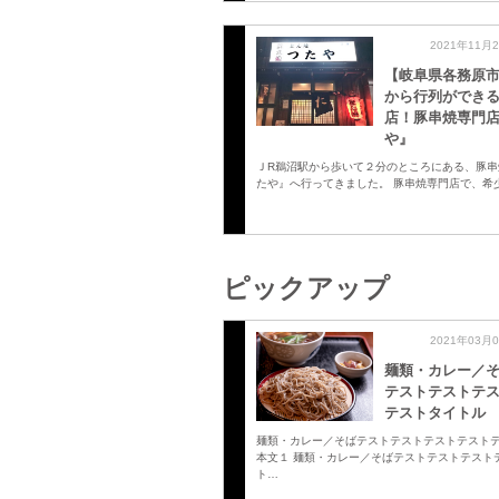
2021年11月
【岐阜県各務原
から行列ができ
店！豚串焼専門
や』
ＪR鵜沼駅から歩いて２分のところにある、豚串
たや』へ行ってきました。 豚串焼専門店で、希
ピックアップ
2021年03月
麺類・カレー／
テストテストテ
テストタイトル
麺類・カレー／そばテストテストテストテスト
本文１ 麺類・カレー／そばテストテストテスト
ト…