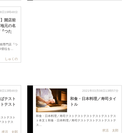
28日19時48分
市】開店前
る地元の名
店『つた
焼専門店『つ
少部位を…
しゅくの
08日13時46分
2021年03月08日13時57分
そばテスト
和食・日本料理／寿司タイ
ストテスト
トル
和食・日本料理／寿司テストテストテストテストテストテス
テストテスト
ト本文１和食・日本料理／寿司テストテストテストテストテ
テストテス
ス…
求活 太郎
求活 太郎