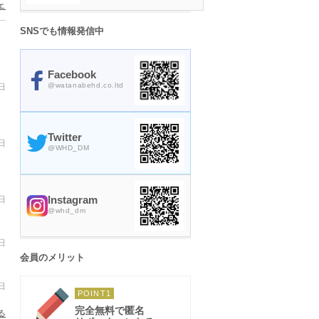
ェ
SNSでも情報発信中
Facebook
@watanabehd.co.ltd
日
Twitter
日
@
WHD_DM
Instagram
日
@
whd_dm
日
会員のメリット
！
日
POINT1
完全無料で匿名
る