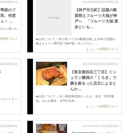
月04日9時25分
2021年04月04日15時22分
】季節のフ
【神戸市元町】話題の断
人気、何度
面萌えフルーツ大福が神
noimage
ェ！ …
戸へ 「フルーツ大福 栗
歩といも…
んだんに使った
@関西グルメ
■お店について ✅糸で切ってその断面を愉しむSNSで話題の
映えスイーツ専門店で神戸初 ✅モンブラン、…
よっしー@関西グルメ
06日18時22分
2021年04月06日23時52分
事
【東京都四谷三丁目】ミシ
ュラン獲得の「くろぎ」で
腕を振るった店主によると
んか…
■お店について ✅元々割烹料理店だったが、店主「武澤 剛
レポライター
志」さんが東京・大門の日本…
よっしー@関西グルメ
09日22時04分
2021年04月11日19時19分