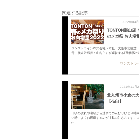
関連する記事
2022年03
TONTON郡山店
のメガ祭 お肉増
ワンズトライン株式会社（本社：大阪市北区芝田2
号、代表取締役：山内仁）が運営する｢元祖豚丼
ワンズトラ
2021年11月
北九州市小倉の
【枯白】
日頃の疲れや喧騒から逃れてのんびりひとり時
い時、よくお邪魔するのが【枯白】さんです。 
州…