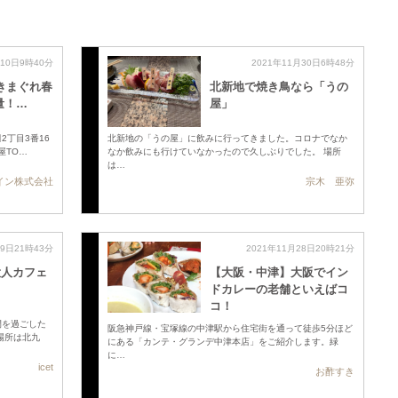
月10日9時40分
2021年11月30日6時48分
 きまぐれ春
北新地で焼き鳥なら「うの
量！…
屋」
丁目3番16
北新地の「うの屋」に飲みに行ってきました。コロナでなか
屋TO…
なか飲みにも行けていなかったので久しぶりでした。 場所
は…
イン株式会社
宗木 亜弥
29日21時43分
2021年11月28日20時21分
大人カフェ
【大阪・中津】大阪でイン
ドカレーの老舗といえばコ
コ！
間を過ごした
阪急神戸線・宝塚線の中津駅から住宅街を通って徒歩5分ほど
場所は北九
にある「カンテ・グランデ中津本店」をご紹介します。緑
に…
icet
お酢すき