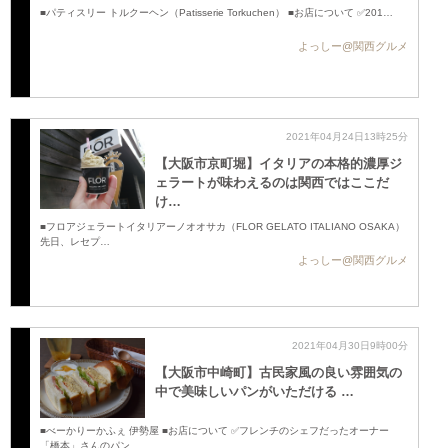
■パティスリー トルクーヘン（Patisserie Torkuchen） ■お店について ✅201…
よっしー@関西グルメ
2021年04月24日13時25分
【大阪市京町堀】イタリアの本格的濃厚ジ
ェラートが味わえるのは関西ではここだ
け…
■フロアジェラートイタリアーノオオサカ（FLOR GELATO ITALIANO OSAKA）
先日、レセプ…
よっしー@関西グルメ
2021年04月30日9時00分
【大阪市中崎町】古民家風の良い雰囲気の
中で美味しいパンがいただける …
■べーかりーかふぇ 伊勢屋 ■お店について ✅フレンチのシェフだったオーナー
「橋本」さんのパン…