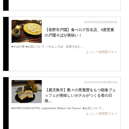
2021年05月02日9時00分
【長野市戸隠】食べログ百名店、4度受賞
の戸隠そばが美味い！
■そばの実 ■お店について ✅わんこそば、出雲そばと…
よっしー@関西グルメ
2021年05月03日2時24分
【鹿児島市】数々の受賞歴をもつ朝食ブュ
ッフェが美味しいホテルがつくる母の日
限…
■SHIROYAMA HOTEL kagoshima Maison de Faveur ■お店について …
よっしー@関西グルメ