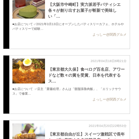
【大阪市中崎町】実力派若手パティシエ
各々が創り出すお菓子が斬新で美味し
い 「…
■お店について ✅2021年3月13日にオープンしたパティスリーカフェ、ホテルや
パティスリーで経験…
よっしー@関西グルメ
2021年04月18日6時21分
【東京都大久保】食べログ百名店、アワー
ドなど数々の賞を受賞、日本を代表する
ス…
■お店について ✅店主「齋藤絵理」さんは「鬍鬚張魯肉飯」、「エリックサウ
ス」で修業…
よっしー@関西グルメ
2021年04月20日22時53分
【東京都自由が丘】スイーツ激戦区で長年