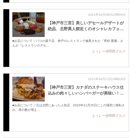
2021年04月09日22時04分
【神戸市三宮】美しいデセールデザートが
絶品、北野異人館近くのオシャレカフェ …
■お店について ✅パリの菓子店、神戸のレストランで修業された「寄砂 愛麗」さ
んが『レストランのデセ…
よっしー@関西グルメ
2021年04月11日19時19分
【神戸市三宮】カナダのステーキハウス仕
込みの肉々しいハンバーガーが美味い！ …
■お店について ✅元は北野にあった人気店、2020年11月25日にこの場所に移転さ
れ、席の数が増え…
よっしー@関西グルメ