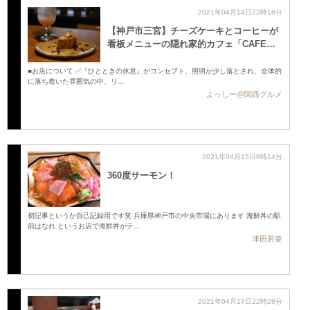
2021年04月14日22時16分
【神戸市三宮】チーズケーキとコーヒーが
看板メニューの隠れ家的カフェ「CAFE…
■お店について ✅『ひとときの休息』がコンセプト、照明が少し落とされ、全体的
に落ち着いた雰囲気の中、リ…
よっしー@関西グルメ
2021年04月15日8時14分
360度サーモン！
初記事というか自己記録用です笑 兵庫県神戸市の中央市場にあります 海鮮丼の駅
前はなれ というお店で海鮮丼がテ…
津田若菜
2021年04月17日22時28分