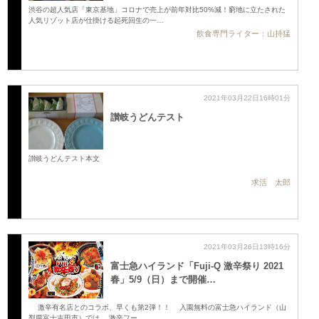
渋谷の超人気店「東京基地」コロナで売上が前年対比50%減！窮地に立たされた
人気リゾット店が仕掛ける起死回生の一…
飲食専門ライター：山持猛
2021年03月22日16時01分
讃岐うどんテスト
讃岐うどんテスト本文
求活 太郎
2021年03月26日13時16分
富士急ハイランド「Fuji‐Q 激辛祭り 2021
春」5/9（日）まで開催…
激辛有名店とのコラボ、早くも第2弾！！ 入園無料の富士急ハイランド（山
梨県富士吉田市）では、 激辛フー…