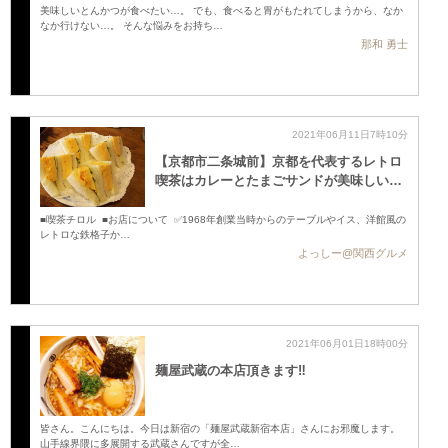
美味しいとんかつが食べたい…。 でも、食べると胃がもたれてしまうから、なか
なか行けない…。 そんな悩みをお持ち…
那和 勇士
2021年06月11日7時10分
【京都市二条城前】京都を代表するレトロ
喫茶はカレーとたまごサンドが美味しい …
■喫茶チロル ■お店について ✅1968年創業当時からのテーブルやイス、洋館風の
レトロな鉄格子か…
よっしー@関西グルメ
2021年06月01日18時00分
麺屋武蔵の本店頂きます‼️
皆さん。こんにちは。今日は新宿の「麺屋武蔵新宿本店」さんにお邪魔します。
山手線界隈に多展開する武蔵さんですが全…