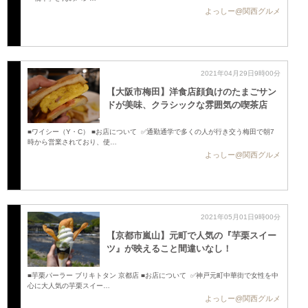
よっしー@関西グルメ
2021年04月29日9時00分
【大阪市梅田】洋食店顔負けのたまごサン
ドが美味、クラシックな雰囲気の喫茶店
■ワイシー（Y・C） ■お店について ✅通勤通学で多くの人が行き交う梅田で朝7
時から営業されており、使…
よっしー@関西グルメ
2021年05月01日9時00分
【京都市嵐山】元町で人気の『芋栗スイー
ツ』が映えること間違いなし！
■芋栗パーラー ブリキトタン 京都店 ■お店について ✅神戸元町中華街で女性を中
心に大人気の芋栗スイー…
よっしー@関西グルメ