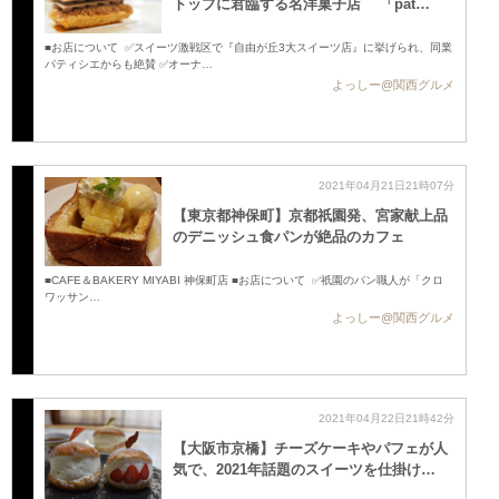
トップに君臨する名洋菓子店 「pat…
■お店について ✅スイーツ激戦区で『自由が丘3大スイーツ店』に挙げられ、同業
パティシエからも絶賛 ✅オーナ…
よっしー@関西グルメ
2021年04月21日21時07分
【東京都神保町】京都祇園発、宮家献上品
のデニッシュ食パンが絶品のカフェ
■CAFE＆BAKERY MIYABI 神保町店 ■お店について ✅祇園のパン職人が「クロ
ワッサン…
よっしー@関西グルメ
2021年04月22日21時42分
【大阪市京橋】チーズケーキやパフェが人
気で、2021年話題のスイーツを仕掛け…