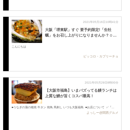
2021年05月16日10時41分
大阪「堺東駅」すぐ 要予約限定!「生牡
蠣」をお召し上がりになりませんか？☺️…
こんにちは
ピッコロ・カプリーチョ
2021年05月29日8時00分
【大阪市福島】いまバズってる鰻ランチは
上質な鰻が旨くコスパ最高！
■うなぎの蒲の穂焼 牛タン 焼鳥 馬刺し いづも大阪福島 ■お店について ✅『…
よっしー@関西グルメ