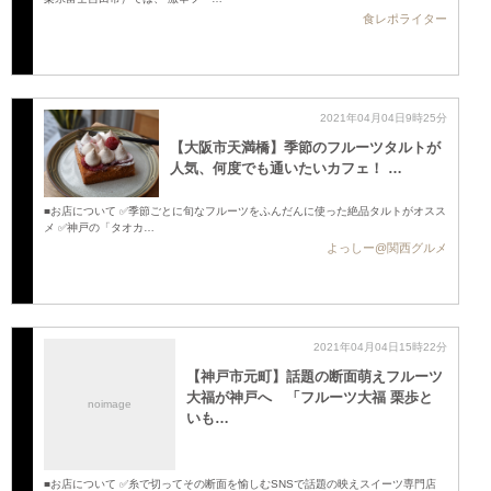
食レポライター
2021年04月04日9時25分
【大阪市天満橋】季節のフルーツタルトが
人気、何度でも通いたいカフェ！ …
■お店について ✅季節ごとに旬なフルーツをふんだんに使った絶品タルトがオスス
メ ✅神戸の「タオカ…
よっしー@関西グルメ
2021年04月04日15時22分
【神戸市元町】話題の断面萌えフルーツ
大福が神戸へ 「フルーツ大福 栗歩と
noimage
いも…
■お店について ✅糸で切ってその断面を愉しむSNSで話題の映えスイーツ専門店