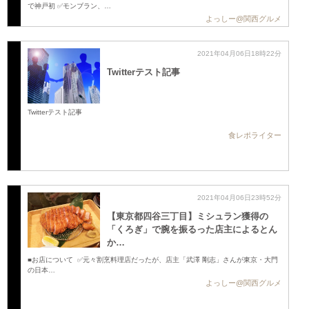
で神戸初 ✅モンブラン、…
よっしー@関西グルメ
2021年04月06日18時22分
Twitterテスト記事
Twitterテスト記事
食レポライター
2021年04月06日23時52分
【東京都四谷三丁目】ミシュラン獲得の
「くろぎ」で腕を振るった店主によるとん
か…
■お店について ✅元々割烹料理店だったが、店主「武澤 剛志」さんが東京・大門
の日本…
よっしー@関西グルメ