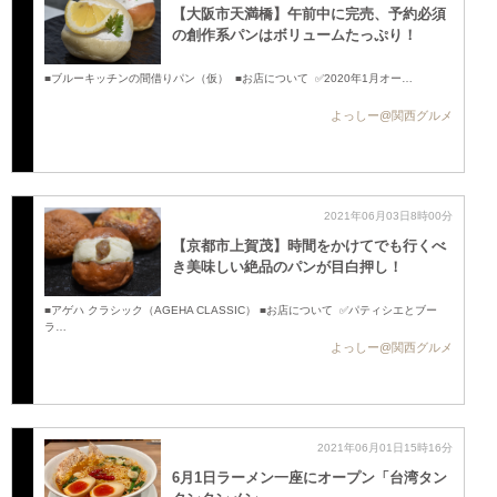
【大阪市天満橋】午前中に完売、予約必須
の創作系パンはボリュームたっぷり！
■ブルーキッチンの間借りパン（仮） ■お店について ✅2020年1月オー…
よっしー@関西グルメ
2021年06月03日8時00分
【京都市上賀茂】時間をかけてでも行くべ
き美味しい絶品のパンが目白押し！
■アゲハ クラシック（AGEHA CLASSIC） ■お店について ✅パティシエとブー
ラ…
よっしー@関西グルメ
2021年06月01日15時16分
6月1日ラーメン一座にオープン「台湾タン