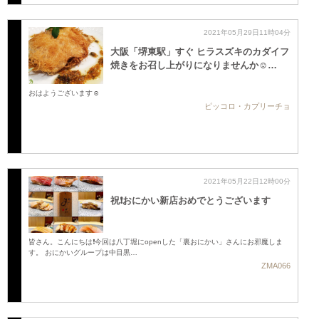
2021年05月29日11時04分
大阪「堺東駅」すぐ ヒラスズキのカダイフ
焼きをお召し上がりになりませんか☺️…
おはようございます☺️
ピッコロ・カプリーチョ
2021年05月22日12時00分
祝❗️おにかい新店おめでとうございます
皆さん。こんにちは❗️今回は八丁堀にopenした「裏おにかい」さんにお邪魔しま
す。 おにかいグループは中目黒…
ZMA066