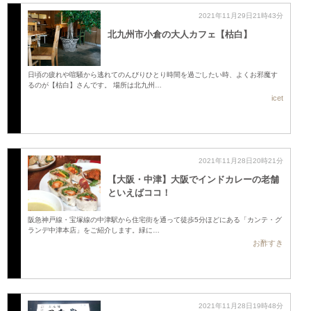
2021年11月29日21時43分
北九州市小倉の大人カフェ【枯白】
日頃の疲れや喧騒から逃れてのんびりひとり時間を過ごしたい時、よくお邪魔す
るのが【枯白】さんです。 場所は北九州…
icet
2021年11月28日20時21分
【大阪・中津】大阪でインドカレーの老舗
といえばココ！
阪急神戸線・宝塚線の中津駅から住宅街を通って徒歩5分ほどにある「カンテ・グ
ランデ中津本店」をご紹介します。緑に…
お酢すき
2021年11月28日19時48分