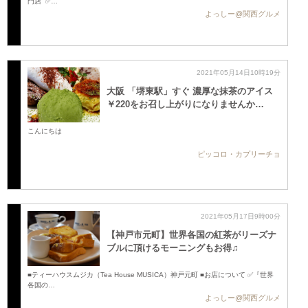
門店 ✅…
よっしー@関西グルメ
2021年05月14日10時19分
大阪 「堺東駅」すぐ 濃厚な抹茶のアイス
￥220をお召し上がりになりませんか…
こんにちは
ピッコロ・カプリーチョ
2021年05月17日9時00分
【神戸市元町】世界各国の紅茶がリーズナ
ブルに頂けるモーニングもお得♫
■ティーハウスムジカ（Tea House MUSICA）神戸元町 ■お店について ✅『世界
各国の…
よっしー@関西グルメ