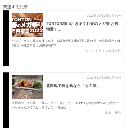
関連する記事
2022年03月10日9時40分
TONTON郡山店 きまぐれ春のメガ祭 お肉
増量！…
ワンズトライン株式会社（本社：大阪市北区芝田2丁目3番16号、代表取締役：山
内仁）が運営する｢元祖豚丼屋TO…
ワンズトライン株式会社
2021年11月30日6時48分
北新地で焼き鳥なら「うの屋」
北新地の「うの屋」に飲みに行ってきました。コロナでなかなか飲みにも行けて
いなかったので久しぶりでした。 場所は…
宗木 亜弥