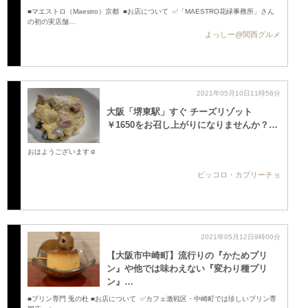
■マエストロ（Maestro）京都 ■お店について ✅「MAESTRO花緑事務所」さん
の初の実店舗…
よっしー@関西グルメ
2021年05月10日11時58分
大阪「堺東駅」すぐ チーズリゾット
￥1650をお召し上がりになりませんか？…
おはようございます☺️
ピッコロ・カプリーチョ
2021年05月12日9時00分
【大阪市中崎町】流行りの『かためプリ
ン』や他では味わえない『変わり種プリ
ン』…
■プリン専門 兎の杜 ■お店について ✅カフェ激戦区・中崎町では珍しいプリン専