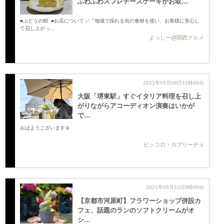
ふわふわスフレチーズケーキがお取…
■ぶどうの樹 ■お店について ✅『地域で採れる旬の食材を使い、お客様に安心し
て召し上がっ…
よっしー@関西グルメ
2021年05月09日11時40分
大阪「堺東駅」すぐイタリア料理を召し上
がりながらアコーディオン演奏はいかが
で…
おはようございます☺️
ピッコロ・カプリーチョ
2021年05月10日9時00分
【京都市河原町】フラワーショップ併設カ
フェ、話題のランのソフトクリームがオ
シ…