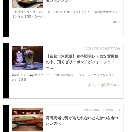
タンタンメン」
「台湾タンタンタンメン」 2021.06.01にオープンしました。 場所は大阪エディ
オンなんば9階・ラーメ…
anko
2021年06月08日7時00分
【京都市河原町】青色照明レトロな雰囲気
の中、頂くゼリーポンチがフォトジェニ
ッ…
■喫茶ソワレ ■お店について ・1948年に開店、『フォトジェニックなドリン
ク』で話題…
よっしー@関西グルメ
2021年06月07日22時30分
高田馬場で胃がもたれないとんかつを食べ
たい方へ