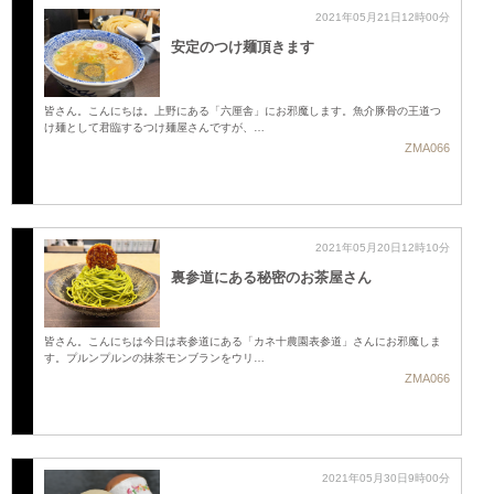
2021年05月21日12時00分
安定のつけ麺頂きます
皆さん。こんにちは。上野にある「六厘舎」にお邪魔します。魚介豚骨の王道つ
け麺として君臨するつけ麺屋さんですが、…
ZMA066
2021年05月20日12時10分
裏参道にある秘密のお茶屋さん
皆さん。こんにちは今日は表参道にある「カネ十農園表参道」さんにお邪魔しま
す。プルンプルンの抹茶モンブランをウリ…
ZMA066
2021年05月30日9時00分