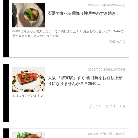
2021年05月04日22時47分
石器で食べる霜降り神戸牛のすき焼き！
GW中にちょっと贅沢したい…で予約しました！！ お店との出会いはYouTubeで
見た東京グルメさんのショート動…
高橋あんな
2021年05月06日10時58分
大阪 「堺東駅」すぐ 金目鯛をお召し上が
りになりませんか？￥2640…
おはようございます☺️
ピッコロ・カプリーチョ
2021年05月07日11時05分