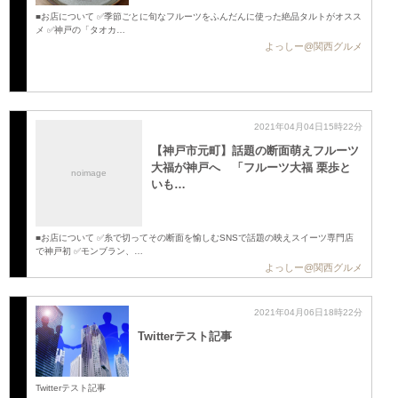
■お店について ✅季節ごとに旬なフルーツをふんだんに使った絶品タルトがオスス
メ ✅神戸の「タオカ…
よっしー@関西グルメ
2021年04月04日15時22分
【神戸市元町】話題の断面萌えフルーツ
大福が神戸へ 「フルーツ大福 栗歩と
noimage
いも…
■お店について ✅糸で切ってその断面を愉しむSNSで話題の映えスイーツ専門店
で神戸初 ✅モンブラン、…
よっしー@関西グルメ
2021年04月06日18時22分
Twitterテスト記事
Twitterテスト記事