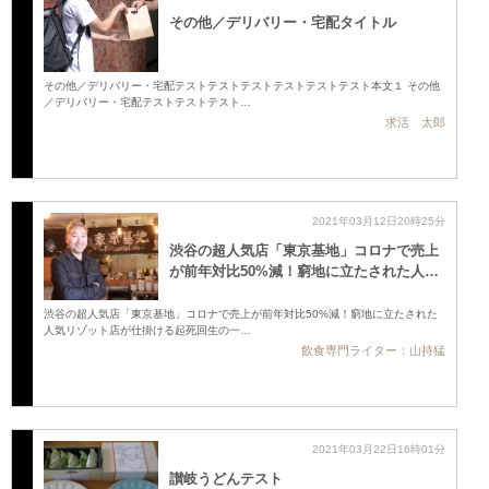
その他／デリバリー・宅配タイトル
その他／デリバリー・宅配テストテストテストテストテストテスト本文１ その他
／デリバリー・宅配テストテストテスト…
求活 太郎
2021年03月12日20時25分
渋谷の超人気店「東京基地」コロナで売上
が前年対比50%減！窮地に立たされた人…
渋谷の超人気店「東京基地」コロナで売上が前年対比50%減！窮地に立たされた
人気リゾット店が仕掛ける起死回生の一…
飲食専門ライター：山持猛
2021年03月22日16時01分
讃岐うどんテスト