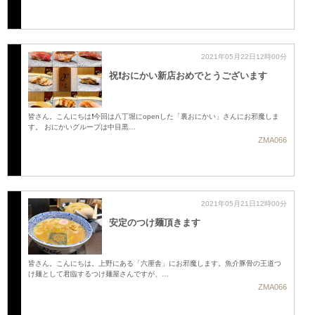
2021年05月22日12時00分
祝❗️おにかい新店おめでとうございます
皆さん。こんにちは❗️今回は八丁堀にopenした「裏おにかい」さんにお邪魔しま
す。 おにかいグループは中目黒…
ZMA066
2021年05月21日12時00分
安定のつけ麺頂きます
皆さん。こんにちは。上野にある「六厘舎」にお邪魔します。魚介豚骨の王道つ
け麺として君臨するつけ麺屋さんですが、…
ZMA066