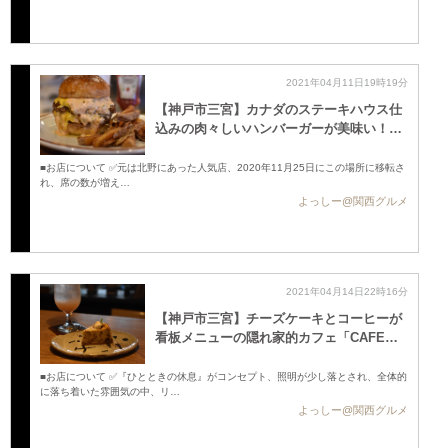
2021年04月11日19時19分
【神戸市三宮】カナダのステーキハウス仕
込みの肉々しいハンバーガーが美味い！ …
■お店について ✅元は北野にあった人気店、2020年11月25日にこの場所に移転さ
れ、席の数が増え…
よっしー@関西グルメ
2021年04月14日22時16分
【神戸市三宮】チーズケーキとコーヒーが
看板メニューの隠れ家的カフェ「CAFE…
■お店について ✅『ひとときの休息』がコンセプト、照明が少し落とされ、全体的
に落ち着いた雰囲気の中、リ…
よっしー@関西グルメ