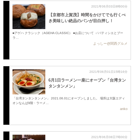
2021年06月03日8時00分
【京都市上賀茂】時間をかけてでも行くべ
き美味しい絶品のパンが目白押し！
■アゲハ クラシック（AGEHA CLASSIC） ■お店について ✅パティシエとブー
ラ…
よっしー@関西グルメ
2021年06月01日15時16分
6月1日ラーメン一座にオープン「台湾タン
タンタンメン」
「台湾タンタンタンメン」 2021.06.01にオープンしました。 場所は大阪エディ
オンなんば9階・ラーメ…
anko
2021年06月08日7時00分