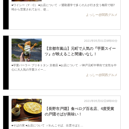
■ワイシー（Y・C） ■お店について ✅通勤通学で多くの人が行き交う梅田で朝7
時から営業されており、使…
よっしー@関西グルメ
2021年05月01日9時00分
【京都市嵐山】元町で人気の『芋栗スイー
ツ』が映えること間違いなし！
■芋栗パーラー ブリキトタン 京都店 ■お店について ✅神戸元町中華街で女性を中
心に大人気の芋栗スイー…
よっしー@関西グルメ
2021年05月02日9時00分
【長野市戸隠】食べログ百名店、4度受賞
の戸隠そばが美味い！
■そばの実 ■お店について ✅わんこそば、出雲そばと…