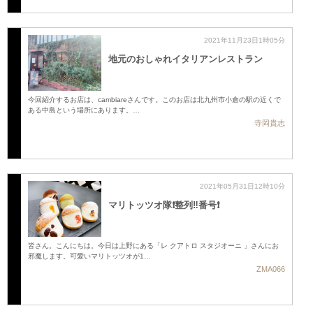
2021年11月23日1時05分
地元のおしゃれイタリアンレストラン
今回紹介するお店は、cambiareさんです。このお店は北九州市小倉の駅の近くで
ある中島という場所にあります。…
寺岡貴志
2021年05月31日12時10分
マリトッツオ隊❗️整列‼️番号❗️
皆さん。こんにちは。今日は上野にある「レ クアトロ スタジオーニ 」さんにお
邪魔します。可愛いマリトッツオが1…
ZMA066