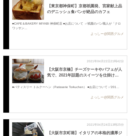
【東京都神保町】京都祇園発、宮家献上品
のデニッシュ食パンが絶品のカフェ
■CAFE＆BAKERY MIYABI 神保町店 ■お店について ✅祇園のパン職人が「クロ
ワッサン…
よっしー@関西グルメ
2021年04月22日21時42分
【大阪市京橋】チーズケーキやパフェが人
気で、2021年話題のスイーツを仕掛け…
■パティスリー トルクーヘン（Patisserie Torkuchen） ■お店について ✅201…
よっしー@関西グルメ
2021年04月24日13時25分
【大阪市京町堀】イタリアの本格的濃厚ジ