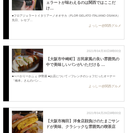
ェラートが味わえるのは関西ではここだ
け…
■フロアジェラートイタリアーノオオサカ（FLOR GELATO ITALIANO OSAKA）
先日、レセプ…
よっしー@関西グルメ
2021年04月30日9時00分
【大阪市中崎町】古民家風の良い雰囲気の
中で美味しいパンがいただける …
■べーかりーかふぇ 伊勢屋 ■お店について ✅フレンチのシェフだったオーナー
「橋本」さんのパン…
よっしー@関西グルメ
2021年04月29日9時00分
【大阪市梅田】洋食店顔負けのたまごサン
ドが美味、クラシックな雰囲気の喫茶店