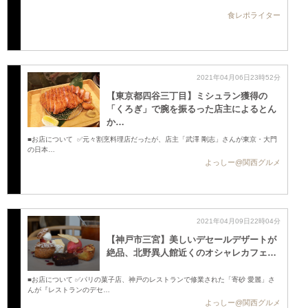
食レポライター
2021年04月06日23時52分
【東京都四谷三丁目】ミシュラン獲得の
「くろぎ」で腕を振るった店主によるとん
か…
■お店について ✅元々割烹料理店だったが、店主「武澤 剛志」さんが東京・大門
の日本…
よっしー@関西グルメ
2021年04月09日22時04分
【神戸市三宮】美しいデセールデザートが
絶品、北野異人館近くのオシャレカフェ …
■お店について ✅パリの菓子店、神戸のレストランで修業された「寄砂 愛麗」さ
んが『レストランのデセ…
よっしー@関西グルメ