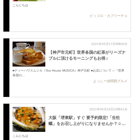
こんにちは
ピッコロ・カプリーチョ
2021年05月17日9時00分
【神戸市元町】世界各国の紅茶がリーズナ
ブルに頂けるモーニングもお得♫
■ティーハウスムジカ（Tea House MUSICA）神戸元町 ■お店について ✅『世界
各国の…
よっしー@関西グルメ
2021年05月16日10時41分
大阪「堺東駅」すぐ 要予約限定!「生牡
蠣」をお召し上がりになりませんか？☺️…
こんにちは