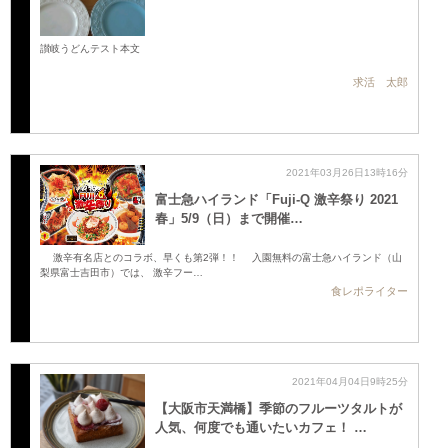
讃岐うどんテスト本文
求活 太郎
2021年03月26日13時16分
富士急ハイランド「Fuji‐Q 激辛祭り 2021
春」5/9（日）まで開催…
激辛有名店とのコラボ、早くも第2弾！！ 入園無料の富士急ハイランド（山
梨県富士吉田市）では、 激辛フー…
食レポライター
2021年04月04日9時25分
【大阪市天満橋】季節のフルーツタルトが
人気、何度でも通いたいカフェ！ …