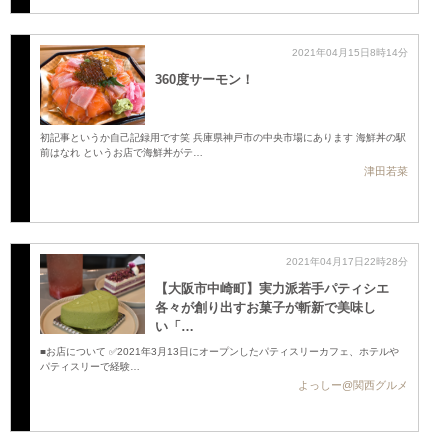
2021年04月15日8時14分
360度サーモン！
初記事というか自己記録用です笑 兵庫県神戸市の中央市場にあります 海鮮丼の駅
前はなれ というお店で海鮮丼がテ…
津田若菜
2021年04月17日22時28分
【大阪市中崎町】実力派若手パティシエ
各々が創り出すお菓子が斬新で美味し
い 「…
■お店について ✅2021年3月13日にオープンしたパティスリーカフェ、ホテルや
パティスリーで経験…
よっしー@関西グルメ