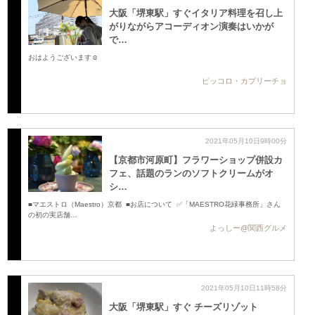
大阪「堺東駅」すぐイタリア料理を召し上
がりながらアコーディオン演奏はいかが
で…
おはようございます☺️
ピッコロ・カプリーチョ
2021年05月10日9時00分
【京都市河原町】フラワーショップ併設カ
フェ、話題のランのソフトクリームがオ
シ…
■マエストロ（Maestro）京都 ■お店について ✅「MAESTRO花緑事務所」さん
の初の実店舗…
よっしー@関西グルメ
2021年05月10日11時58分
大阪「堺東駅」すぐ チーズリゾット