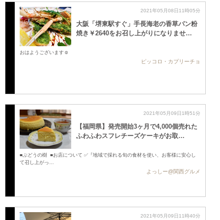
2021年05月08日11時05分
大阪「堺東駅すぐ」手長海老の香草パン粉
焼き￥2640をお召し上がりになりませ…
おはようございます☺️
ピッコロ・カプリーチョ
2021年05月09日1時51分
【福岡県】発売開始3ヶ月で4,000個売れた
ふわふわスフレチーズケーキがお取…
■ぶどうの樹 ■お店について ✅『地域で採れる旬の食材を使い、お客様に安心し
て召し上がっ…
よっしー@関西グルメ
2021年05月09日11時40分