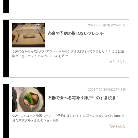
2021年05月03日22時00分
奈良で予約の取れないフレンチ
予約のなかなか取れないアヴォートルサンテさんに行ってきました！！ ここは生
駒市にあるカジュアルフレンチのお店で…
わらびもち
2021年05月04日22時47分
石器で食べる霜降り神戸牛のすき焼き！
GW中にちょっと贅沢したい…で予約しました！！ お店との出会いはYouTubeで
見た東京グルメさんのショート動…
高橋あんな