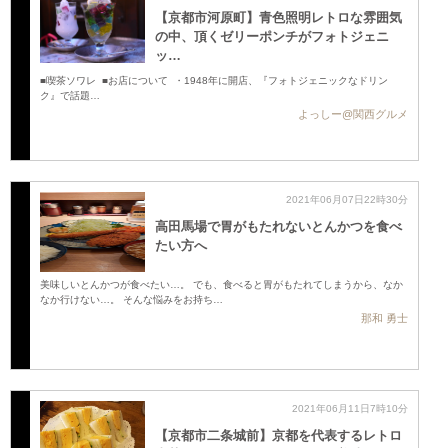
【京都市河原町】青色照明レトロな雰囲気
の中、頂くゼリーポンチがフォトジェニ
ッ…
■喫茶ソワレ ■お店について ・1948年に開店、『フォトジェニックなドリン
ク』で話題…
よっしー@関西グルメ
2021年06月07日22時30分
高田馬場で胃がもたれないとんかつを食べ
たい方へ
美味しいとんかつが食べたい…。 でも、食べると胃がもたれてしまうから、なか
なか行けない…。 そんな悩みをお持ち…
那和 勇士
2021年06月11日7時10分
【京都市二条城前】京都を代表するレトロ