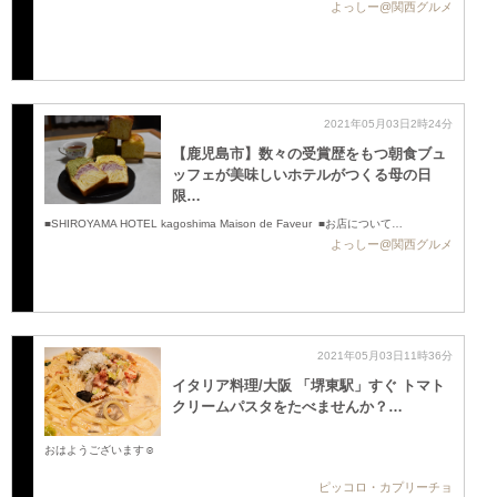
よっしー@関西グルメ
2021年05月03日2時24分
【鹿児島市】数々の受賞歴をもつ朝食ブュ
ッフェが美味しいホテルがつくる母の日
限…
■SHIROYAMA HOTEL kagoshima Maison de Faveur ■お店について …
よっしー@関西グルメ
2021年05月03日11時36分
イタリア料理/大阪 「堺東駅」すぐ トマト
クリームパスタをたべませんか？…
おはようございます☺️
ピッコロ・カプリーチョ