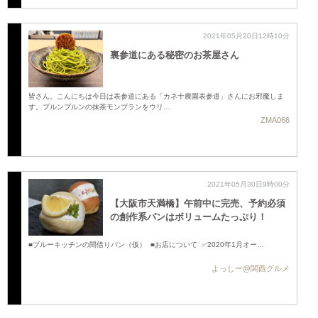
2021年05月20日12時10分
裏参道にある秘密のお茶屋さん
皆さん。こんにちは今日は表参道にある「カネ十農園表参道」さんにお邪魔しま
す。プルンプルンの抹茶モンブランをウリ…
ZMA066
2021年05月30日9時00分
【大阪市天満橋】午前中に完売、予約必須
の創作系パンはボリュームたっぷり！
■ブルーキッチンの間借りパン（仮） ■お店について ✅2020年1月オー…
よっしー@関西グルメ