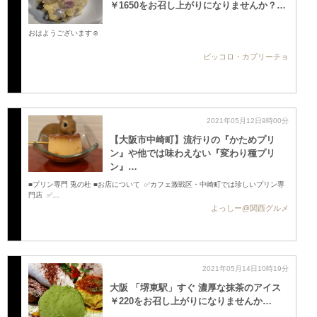
￥1650をお召し上がりになりませんか？…
おはようございます☺️
ピッコロ・カプリーチョ
2021年05月12日9時00分
【大阪市中崎町】流行りの『かためプリ
ン』や他では味わえない『変わり種プリ
ン』…
■プリン専門 兎の杜 ■お店について ✅カフェ激戦区・中崎町では珍しいプリン専
門店 ✅…
よっしー@関西グルメ
2021年05月14日10時19分
大阪 「堺東駅」すぐ 濃厚な抹茶のアイス
￥220をお召し上がりになりませんか…