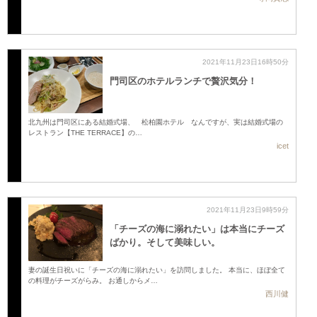
2021年11月23日16時50分
門司区のホテルランチで贅沢気分！
北九州は門司区にある結婚式場、 松柏園ホテル なんですが、実は結婚式場の
レストラン【THE TERRACE】の…
icet
2021年11月23日9時59分
「チーズの海に溺れたい」は本当にチーズ
ばかり。そして美味しい。
妻の誕生日祝いに「チーズの海に溺れたい」を訪問しました。 本当に、ほぼ全て
の料理がチーズがらみ。 お通しからメ…
西川健