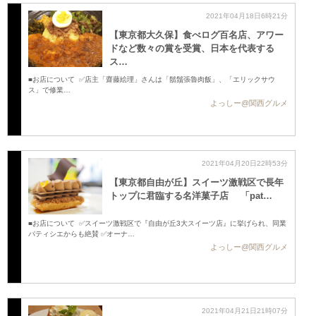
2021年04月18日6時21分
【東京都大久保】食べログ百名店、アワー
ドなど数々の賞を受賞、日本を代表する
ス…
■お店について ✅店主「齋藤絵理」さんは「鬍鬚張魯肉飯」、「エリックサウ
ス」で修業…
よっしー@関西グルメ
2021年04月20日22時53分
【東京都自由が丘】スイーツ激戦区で長年
トップに君臨する名洋菓子店 「pat…
■お店について ✅スイーツ激戦区で『自由が丘3大スイーツ店』に挙げられ、同業
パティシエからも絶賛 ✅オーナ…
よっしー@関西グルメ
2021年04月21日21時07分