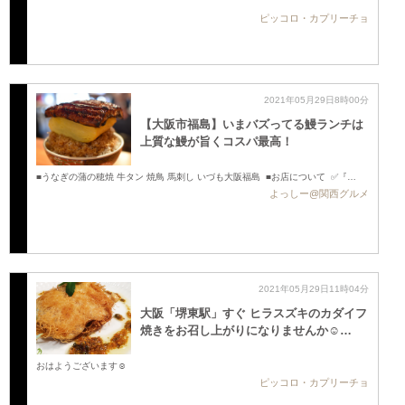
ピッコロ・カプリーチョ
2021年05月29日8時00分
【大阪市福島】いまバズってる鰻ランチは
上質な鰻が旨くコスパ最高！
■うなぎの蒲の穂焼 牛タン 焼鳥 馬刺し いづも大阪福島 ■お店について ✅『…
よっしー@関西グルメ
2021年05月29日11時04分
大阪「堺東駅」すぐ ヒラスズキのカダイフ
焼きをお召し上がりになりませんか☺️…
おはようございます☺️
ピッコロ・カプリーチョ