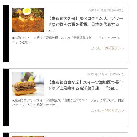
2021年04月18日6時21分
【東京都大久保】食べログ百名店、アワー
ドなど数々の賞を受賞、日本を代表する
ス…
■お店について ✅店主「齋藤絵理」さんは「鬍鬚張魯肉飯」、「エリックサウ
ス」で修業…
よっしー@関西グルメ
2021年04月20日22時53分
【東京都自由が丘】スイーツ激戦区で長年
トップに君臨する名洋菓子店 「pat…
■お店について ✅スイーツ激戦区で『自由が丘3大スイーツ店』に挙げられ、同業
パティシエからも絶賛 ✅オーナ…
よっしー@関西グルメ