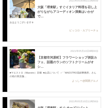
2021年05月09日11時40分
大阪「堺東駅」すぐイタリア料理を召し上
がりながらアコーディオン演奏はいかが
で…
おはようございます☺️
ピッコロ・カプリーチョ
2021年05月10日9時00分
【京都市河原町】フラワーショップ併設カ
フェ、話題のランのソフトクリームがオ
シ…
■マエストロ（Maestro）京都 ■お店について ✅「MAESTRO花緑事務所」さん
の初の実店舗…
よっしー@関西グルメ
2021年05月10日11時58分
大阪「堺東駅」すぐ チーズリゾット