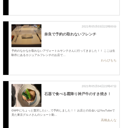
2021年05月03日22時00分
奈良で予約の取れないフレンチ
予約のなかなか取れないアヴォートルサンテさんに行ってきました！！ ここは生
駒市にあるカジュアルフレンチのお店で…
わらびもち
2021年05月04日22時47分
石器で食べる霜降り神戸牛のすき焼き！
GW中にちょっと贅沢したい…で予約しました！！ お店との出会いはYouTubeで
見た東京グルメさんのショート動…
高橋あんな