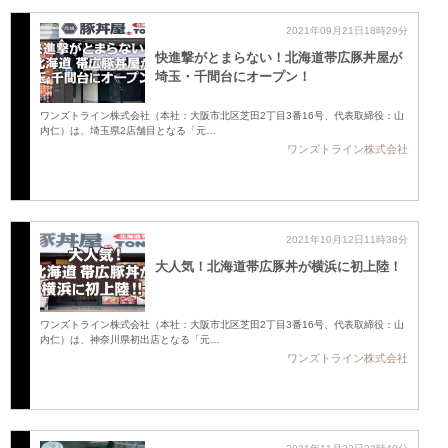
2021年09月21日18時29分
快進撃がとまらない！北海道帯広豚丼屋が
埼玉・千間台にオープン！
ワンズトライン株式会社（本社：大阪市北区芝田2丁目3番16号、代表取締役：山
内仁）は、埼玉県2店舗目となる「元…
ワンズトライン株式会社
2021年10月12日11時38分
大人気！北海道帯広豚丼が横浜に初上陸！
ワンズトライン株式会社（本社：大阪市北区芝田2丁目3番16号、代表取締役：山
内仁）は、神奈川県初出店となる「元…
ワンズトライン株式会社