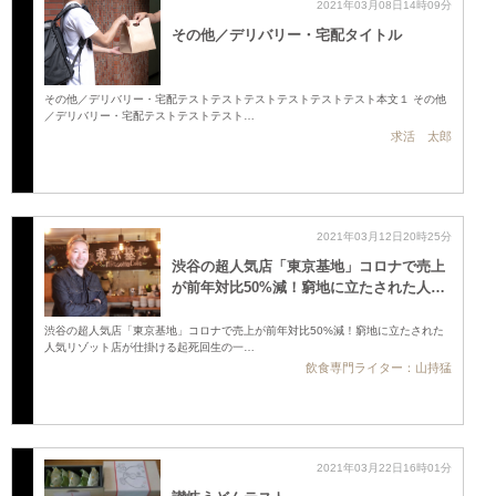
2021年03月08日14時09分
その他／デリバリー・宅配タイトル
その他／デリバリー・宅配テストテストテストテストテストテスト本文１ その他
／デリバリー・宅配テストテストテスト…
求活 太郎
2021年03月12日20時25分
渋谷の超人気店「東京基地」コロナで売上
が前年対比50%減！窮地に立たされた人…
渋谷の超人気店「東京基地」コロナで売上が前年対比50%減！窮地に立たされた
人気リゾット店が仕掛ける起死回生の一…
飲食専門ライター：山持猛
2021年03月22日16時01分