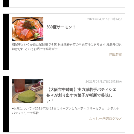
2021年04月15日8時14分
360度サーモン！
初記事というか自己記録用です笑 兵庫県神戸市の中央市場にあります 海鮮丼の駅
前はなれ というお店で海鮮丼がテ…
津田若菜
2021年04月17日22時28分
【大阪市中崎町】実力派若手パティシエ
各々が創り出すお菓子が斬新で美味し
い 「…
■お店について ✅2021年3月13日にオープンしたパティスリーカフェ、ホテルや
パティスリーで経験…
よっしー@関西グルメ