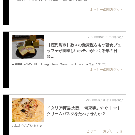
よっしー@関西グルメ
2021年05月03日2時24分
【鹿児島市】数々の受賞歴をもつ朝食ブュ
ッフェが美味しいホテルがつくる母の日
限…
■SHIROYAMA HOTEL kagoshima Maison de Faveur ■お店について …
よっしー@関西グルメ
2021年05月03日11時36分
イタリア料理/大阪 「堺東駅」すぐ トマト
クリームパスタをたべませんか？…
おはようございます☺️
ピッコロ・カプリーチョ