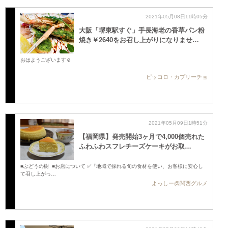
2021年05月08日11時05分
大阪「堺東駅すぐ」手長海老の香草パン粉
焼き￥2640をお召し上がりになりませ…
おはようございます☺️
ピッコロ・カプリーチョ
2021年05月09日1時51分
【福岡県】発売開始3ヶ月で4,000個売れた
ふわふわスフレチーズケーキがお取…
■ぶどうの樹 ■お店について ✅『地域で採れる旬の食材を使い、お客様に安心し
て召し上がっ…
よっしー@関西グルメ