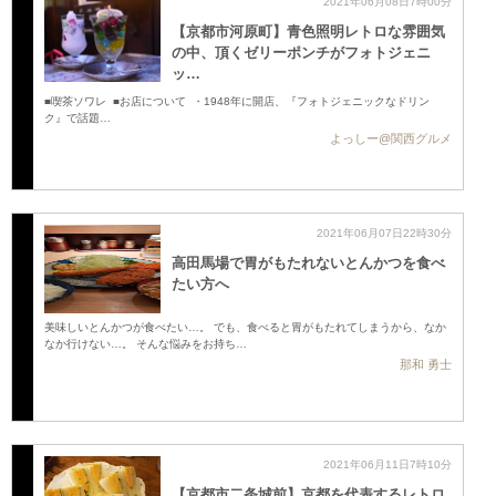
2021年06月08日7時00分
【京都市河原町】青色照明レトロな雰囲気
の中、頂くゼリーポンチがフォトジェニ
ッ…
■喫茶ソワレ ■お店について ・1948年に開店、『フォトジェニックなドリン
ク』で話題…
よっしー@関西グルメ
2021年06月07日22時30分
高田馬場で胃がもたれないとんかつを食べ
たい方へ
美味しいとんかつが食べたい…。 でも、食べると胃がもたれてしまうから、なか
なか行けない…。 そんな悩みをお持ち…
那和 勇士
2021年06月11日7時10分
【京都市二条城前】京都を代表するレトロ