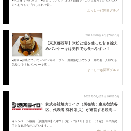
■ヤユヨ（YAYUYO） ■お店について ✅ コロナ自粛で「カフェ巡り」ができない
方へおうちで『おしゃれで贅…
よっしー@関西グルメ
2021年06月26日7時00分
【東京都浅草】米粉と塩を使った甘さ控え
めパンケーキは男性でも食べやすい！
■紅鶴 ■お店について ✅2017年オープン、お洒落なカウンター席のお一人様でも
気軽に行けるパンケーキ店 …
よっしー@関西グルメ
2021年06月29日16時30分
株式会社焼肉ライク（所在地：東京都渋谷
区、代表者 有村 壮央）が運営する焼肉…
キャンペーン概要 【実施期間】6月21日(月)〜 7月11日（日）（予定） ※早期終
了となる場合がございます。…
食レポライター