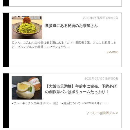
2021年05月20日12時10分
裏参道にある秘密のお茶屋さん
皆さん。こんにちは今日は表参道にある「カネ十農園表参道」さんにお邪魔しま
す。プルンプルンの抹茶モンブランをウリ…
ZMA066
2021年05月30日9時00分
【大阪市天満橋】午前中に完売、予約必須
の創作系パンはボリュームたっぷり！
■ブルーキッチンの間借りパン（仮） ■お店について ✅2020年1月オー…
よっしー@関西グルメ