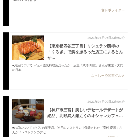
食レポライター
2021年04月06日23時52分
【東京都四谷三丁目】ミシュラン獲得の
「くろぎ」で腕を振るった店主によるとん
か…
■お店について ✅元々割烹料理店だったが、店主「武澤 剛志」さんが東京・大門
の日本…
よっしー@関西グルメ
2021年04月09日22時04分
【神戸市三宮】美しいデセールデザートが
絶品、北野異人館近くのオシャレカフェ …
■お店について ✅パリの菓子店、神戸のレストランで修業された「寄砂 愛麗」さ
んが『レストランのデセ…