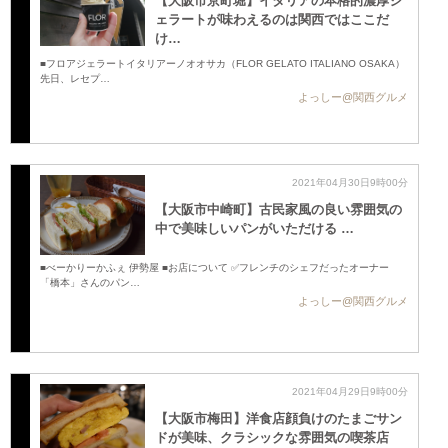
【大阪市京町堀】イタリアの本格的濃厚ジ
ェラートが味わえるのは関西ではここだ
け…
■フロアジェラートイタリアーノオオサカ（FLOR GELATO ITALIANO OSAKA）
先日、レセプ…
よっしー@関西グルメ
2021年04月30日9時00分
【大阪市中崎町】古民家風の良い雰囲気の
中で美味しいパンがいただける …
■べーかりーかふぇ 伊勢屋 ■お店について ✅フレンチのシェフだったオーナー
「橋本」さんのパン…
よっしー@関西グルメ
2021年04月29日9時00分
【大阪市梅田】洋食店顔負けのたまごサン
ドが美味、クラシックな雰囲気の喫茶店