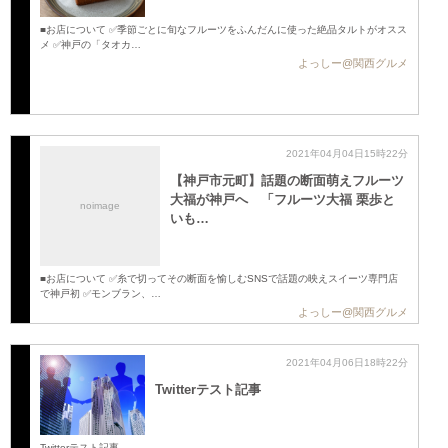
■お店について ✅季節ごとに旬なフルーツをふんだんに使った絶品タルトがオスス
メ ✅神戸の「タオカ…
よっしー@関西グルメ
2021年04月04日15時22分
【神戸市元町】話題の断面萌えフルーツ
大福が神戸へ 「フルーツ大福 栗歩と
noimage
いも…
■お店について ✅糸で切ってその断面を愉しむSNSで話題の映えスイーツ専門店
で神戸初 ✅モンブラン、…
よっしー@関西グルメ
2021年04月06日18時22分
Twitterテスト記事
Twitterテスト記事