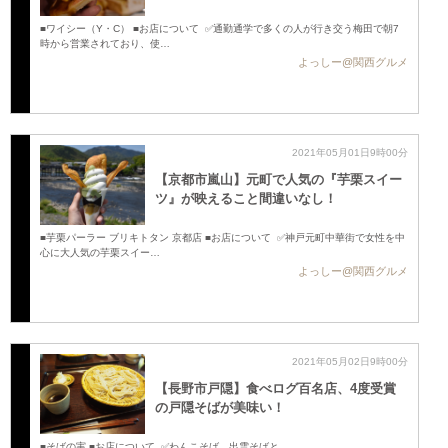
■ワイシー（Y・C） ■お店について ✅通勤通学で多くの人が行き交う梅田で朝7
時から営業されており、使…
よっしー@関西グルメ
2021年05月01日9時00分
【京都市嵐山】元町で人気の『芋栗スイー
ツ』が映えること間違いなし！
■芋栗パーラー ブリキトタン 京都店 ■お店について ✅神戸元町中華街で女性を中
心に大人気の芋栗スイー…
よっしー@関西グルメ
2021年05月02日9時00分
【長野市戸隠】食べログ百名店、4度受賞
の戸隠そばが美味い！
■そばの実 ■お店について ✅わんこそば、出雲そばと…