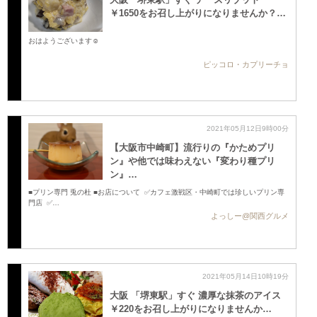
￥1650をお召し上がりになりませんか？…
おはようございます☺️
ピッコロ・カプリーチョ
2021年05月12日9時00分
【大阪市中崎町】流行りの『かためプリ
ン』や他では味わえない『変わり種プリ
ン』…
■プリン専門 兎の杜 ■お店について ✅カフェ激戦区・中崎町では珍しいプリン専
門店 ✅…
よっしー@関西グルメ
2021年05月14日10時19分
大阪 「堺東駅」すぐ 濃厚な抹茶のアイス
￥220をお召し上がりになりませんか…