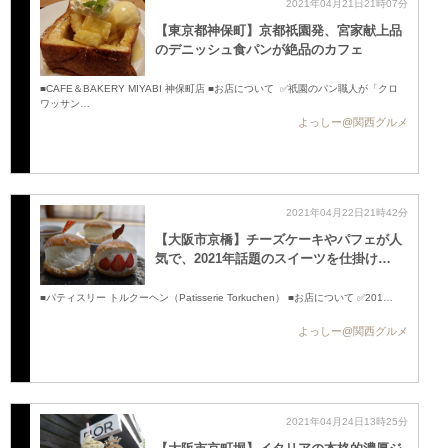
2021年04月21日21時07分
【東京都神保町】京都祇園発、宮家献上品
のデニッシュ食パンが絶品のカフェ
■CAFE＆BAKERY MIYABI 神保町店 ■お店について ✅祇園のパン職人が「クロ
ワッサン…
よっしー@関西グルメ
2021年04月22日21時42分
【大阪市京橋】チーズケーキやパフェが人
気で、2021年話題のスイーツを仕掛け…
■パティスリー トルクーヘン（Patisserie Torkuchen） ■お店について ✅201…
よっしー@関西グルメ
2021年04月24日13時25分