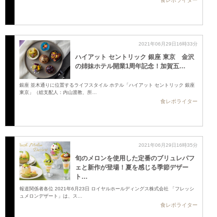
2021年06月29日16時33分
ハイアット セントリック 銀座 東京 金沢
の姉妹ホテル開業1周年記念！加賀五…
銀座 並木通りに位置するライフスタイル ホテル「ハイアット セントリック 銀座
東京」（総支配人：内山渡教、所…
食レポライター
2021年06月29日16時35分
旬のメロンを使用した定番のブリュレパフ
ェと新作が登場！夏を感じる季節デザー
ト…
報道関係者各位 2021年6月23日 ロイヤルホールディングス株式会社 「フレッシ
ュメロンデザート」は、ス…
食レポライター