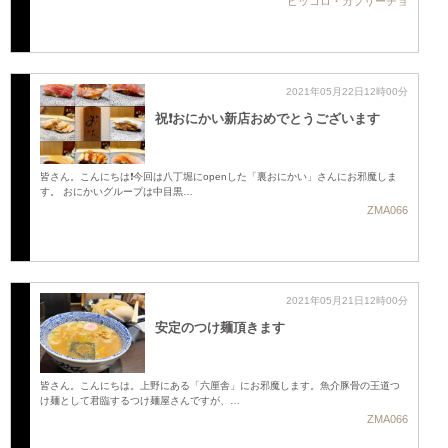
ピッコロ・カプリーチョ
2021年05月22日12時00分
祝❗️おにかい新店おめでとうございます
皆さん。こんにちは❗️今回は八丁堀にopenした「裏おにかい」さんにお邪魔しま
す。 おにかいグループは中目黒…
ZMA066
2021年05月21日12時00分
安定のつけ麺頂きます
皆さん。こんにちは。上野にある「六厘舎」にお邪魔します。魚介豚骨の王道つ
け麺として君臨するつけ麺屋さんですが、…
ZMA066