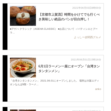
2021年06月03日8時00分
【京都市上賀茂】時間をかけてでも行くべ
き美味しい絶品のパンが目白押し！
■アゲハ クラシック（AGEHA CLASSIC） ■お店について ✅パティシエとブー
ラ…
よっしー@関西グルメ
2021年06月01日15時16分
6月1日ラーメン一座にオープン「台湾タン
タンタンメン」
「台湾タンタンタンメン」 2021.06.01にオープンしました。 場所は大阪エディ
オンなんば9階・ラーメ…
anko