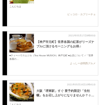
こんにちは
ピッコロ・カプリーチョ
2021年05月17日9時00分
【神戸市元町】世界各国の紅茶がリーズナ
ブルに頂けるモーニングもお得♫
■ティーハウスムジカ（Tea House MUSICA）神戸元町 ■お店について ✅『世界
各国の…
よっしー@関西グルメ
2021年05月16日10時41分
大阪「堺東駅」すぐ 要予約限定!「生牡
蠣」をお召し上がりになりませんか？☺️…
こんにちは