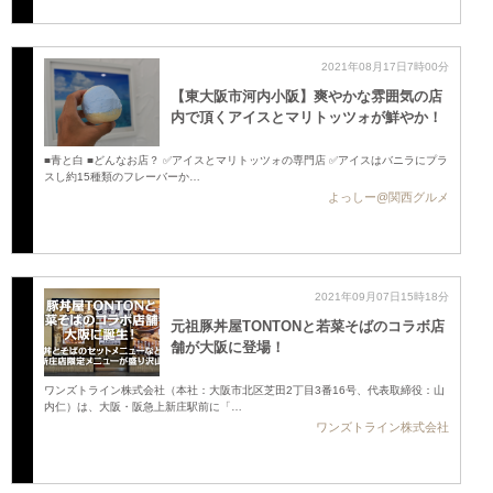
2021年08月17日7時00分
【東大阪市河内小阪】爽やかな雰囲気の店
内で頂くアイスとマリトッツォが鮮やか！
■青と白 ■どんなお店？ ✅アイスとマリトッツォの専門店 ✅アイスはバニラにプラ
スし約15種類のフレーバーか…
よっしー@関西グルメ
2021年09月07日15時18分
元祖豚丼屋TONTONと若菜そばのコラボ店
舗が大阪に登場！
ワンズトライン株式会社（本社：大阪市北区芝田2丁目3番16号、代表取締役：山
内仁）は、大阪・阪急上新庄駅前に「…
ワンズトライン株式会社