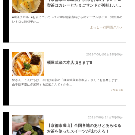
喫茶はカレーとたまごサンドが美味しい …
■喫茶チロル ■お店について ✅1968年創業当時からのテーブルやイス、洋館風の
レトロな鉄格子か…
よっしー@関西グルメ
2021年06月01日18時00分
麺屋武蔵の本店頂きます‼️
皆さん。こんにちは。今日は新宿の「麺屋武蔵新宿本店」さんにお邪魔します。
山手線界隈に多展開する武蔵さんですが全…
ZMA066
2021年06月14日7時00分
【京都市嵐山】全国各地のありとあらゆる
お茶を使ったスイーツが味わえる！