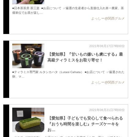
■日本茶茶房 茶三楽 ■お店について ✅厳選の生産者から直接仕入れ単一農家、茶
畑単位でお茶が楽し…
よっしー@関西グルメ
2021年06月17日7時00分
【愛知県】『甘いもの嫌いも虜にする』最
高級ティラミスをお取り寄せ！
■ティラミス専門家 ルタシカハタ（Lutasi Cahata） ■お店について ✅厳選された
卵、マ…
よっしー@関西グルメ
2021年06月21日7時00分
【愛知県】子どもでも安心して食べられる
『おうち時間を楽しむ』チーズケーキを
お…