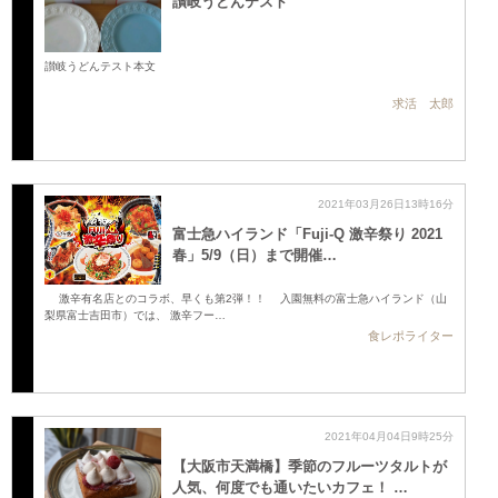
讃岐うどんテスト
讃岐うどんテスト本文
求活 太郎
2021年03月26日13時16分
富士急ハイランド「Fuji‐Q 激辛祭り 2021
春」5/9（日）まで開催…
激辛有名店とのコラボ、早くも第2弾！！ 入園無料の富士急ハイランド（山
梨県富士吉田市）では、 激辛フー…
食レポライター
2021年04月04日9時25分
【大阪市天満橋】季節のフルーツタルトが
人気、何度でも通いたいカフェ！ …