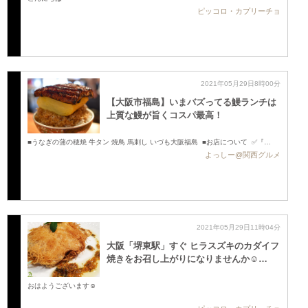
ピッコロ・カプリーチョ
2021年05月29日8時00分
【大阪市福島】いまバズってる鰻ランチは
上質な鰻が旨くコスパ最高！
■うなぎの蒲の穂焼 牛タン 焼鳥 馬刺し いづも大阪福島 ■お店について ✅『…
よっしー@関西グルメ
2021年05月29日11時04分
大阪「堺東駅」すぐ ヒラスズキのカダイフ
焼きをお召し上がりになりませんか☺️…
おはようございます☺️