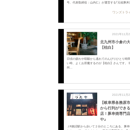
号、代表取締役：山内仁）が運営する｢元祖豚丼
ワンズトラ
2021年11月
北九州市小倉の
【枯白】
日頃の疲れや喧騒から逃れてのんびりひとり時
い時、よくお邪魔するのが【枯白】さんです。 
州…
2021年11月
【岐阜県各務原
から行列ができ
店！豚串焼専門
や』
ＪR鵜沼駅から歩いて２分のところにある、豚串