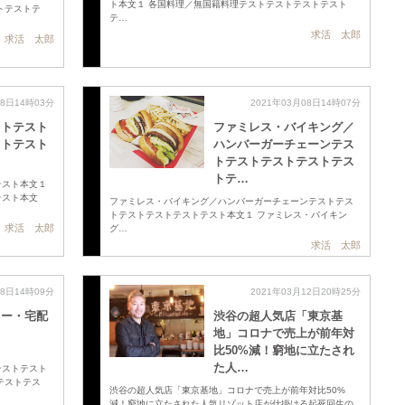
ト本文１ 各国料理／無国籍料理テストテストテストテスト
トテストテ
テ…
求活 太郎
求活 太郎
08日14時03分
2021年03月08日14時07分
ストテスト
ファミレス・バイキング／
ストテスト
ハンバーガーチェーンテス
トテストテストテストテス
トテ…
テスト本文１
テスト本文
ファミレス・バイキング／ハンバーガーチェーンテストテス
トテストテストテストテスト本文１ ファミレス・バイキン
求活 太郎
グ…
求活 太郎
08日14時09分
2021年03月12日20時25分
リー・宅配
渋谷の超人気店「東京基
地」コロナで売上が前年対
比50%減！窮地に立たされ
た人…
テストテスト
テストテス
渋谷の超人気店「東京基地」コロナで売上が前年対比50%
減！窮地に立たされた人気リゾット店が仕掛ける起死回生の