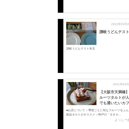
2021年03月
讃岐うどんテス
讃岐うどんテスト本文
2021年04
【大阪市天満橋
ルーツタルトが
でも通いたいカフ
■お店について ✅季節ごとに旬なフルーツをふ
絶品タルトがオススメ ✅神戸の「タオカ…
よっしー