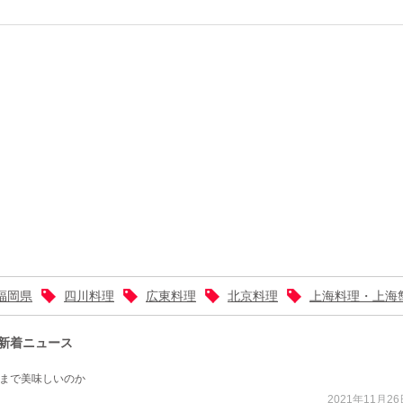
福岡県
四川料理
広東料理
北京料理
上海料理・上海
新着ニュース
まで美味しいのか
2021年11月26