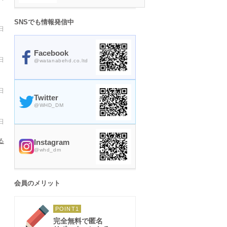
SNSでも情報発信中
日
Facebook
日
@watanabehd.co.ltd
日
Twitter
@
WHD_DM
日
る
Instagram
@
whd_dm
会員のメリット
POINT1
完全無料で匿名