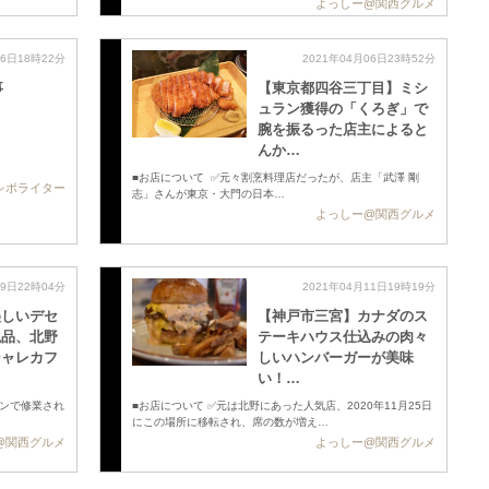
よっしー@関西グルメ
06日18時22分
2021年04月06日23時52分
事
【東京都四谷三丁目】ミシ
ュラン獲得の「くろぎ」で
腕を振るった店主によると
んか…
■お店について ✅元々割烹料理店だったが、店主「武澤 剛
レポライター
志」さんが東京・大門の日本…
よっしー@関西グルメ
09日22時04分
2021年04月11日19時19分
美しいデセ
【神戸市三宮】カナダのス
絶品、北野
テーキハウス仕込みの肉々
シャレカフ
しいハンバーガーが美味
い！ …
ランで修業され
■お店について ✅元は北野にあった人気店、2020年11月25日
にこの場所に移転され、席の数が増え…
@関西グルメ
よっしー@関西グルメ