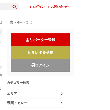
ログイン
お問い合わせ
せ
食レポviviとは
リポーター登録
分
食レポを受信
ログイン
志
カテゴリー検索
福
エリア
麺類・カレー