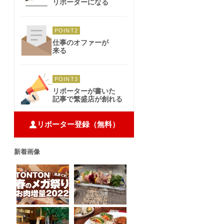
リポーターになる
POINT2
仕事のオファーが
来る
POINT3
リポーターが書いた
記事で繁盛店が創れる
リポーター登録（無料）
新着画像