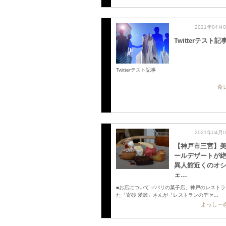
2021年04月
Twitterテスト記
Twitterテスト記事
食
2021年04月
【神戸市三宮】
ールデザートが
異人館近くのオ
ェ …
■お店について ✅パリの菓子店、神戸のレスト
た「寄砂 愛麗」さんが『レストランのデセ…
よっしー