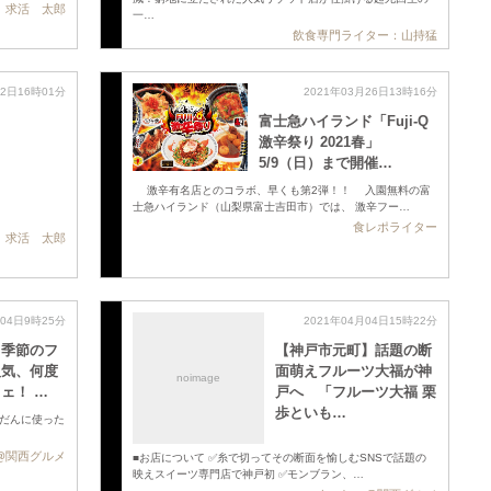
求活 太郎
一…
飲食専門ライター：山持猛
22日16時01分
2021年03月26日13時16分
ト
富士急ハイランド「Fuji‐Q
激辛祭り 2021春」
5/9（日）まで開催…
激辛有名店とのコラボ、早くも第2弾！！ 入園無料の富
士急ハイランド（山梨県富士吉田市）では、 激辛フー…
食レポライター
求活 太郎
月04日9時25分
2021年04月04日15時22分
】季節のフ
【神戸市元町】話題の断
人気、何度
面萌えフルーツ大福が神
noimage
ェ！ …
戸へ 「フルーツ大福 栗
歩といも…
んだんに使った
@関西グルメ
■お店について ✅糸で切ってその断面を愉しむSNSで話題の
映えスイーツ専門店で神戸初 ✅モンブラン、…