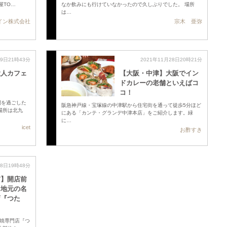
屋TO…
なか飲みにも行けていなかったので久しぶりでした。 場所
は…
イン株式会社
宗木 亜弥
29日21時43分
2021年11月28日20時21分
大人カフェ
【大阪・中津】大阪でイン
ドカレーの老舗といえばコ
コ！
間を過ごした
阪急神戸線・宝塚線の中津駅から住宅街を通って徒歩5分ほど
場所は北九
にある「カンテ・グランデ中津本店」をご紹介します。緑
に…
icet
お酢すき
28日19時48分
市】開店前
る地元の名
店『つた
焼専門店『つ